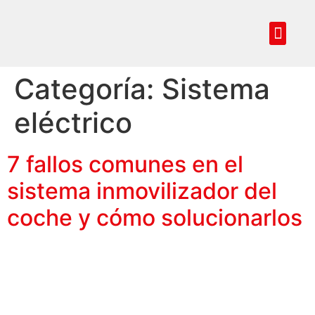
Reprogramar centralita coche
Codificación de llave
Especialistas en
Servicios premium
Categoría:
Sistema
eléctrico
7 fallos comunes en el
sistema inmovilizador del
coche y cómo solucionarlos