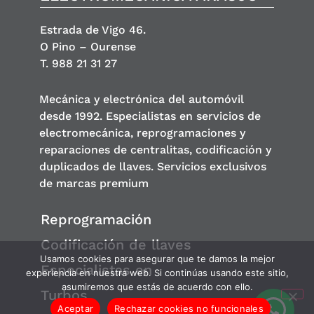
Estrada de Vigo 46.
O Pino – Ourense
T. 988 21 31 27
Mecánica y electrónica del automóvil
desde 1992. Especialistas en servicios de
electromecánica, reprogramaciones y
reparaciones de centralitas, codificación y
duplicados de llaves. Servicios exclusivos
de marcas premium
Reprogramación
Codificación de llaves
Usamos cookies para asegurar que te damos la mejor
Especialistas en
experiencia en nuestra web. Si continúas usando este sitio,
asumiremos que estás de acuerdo con ello.
Turbos
Aceptar
Rechazar cookies no funcionales