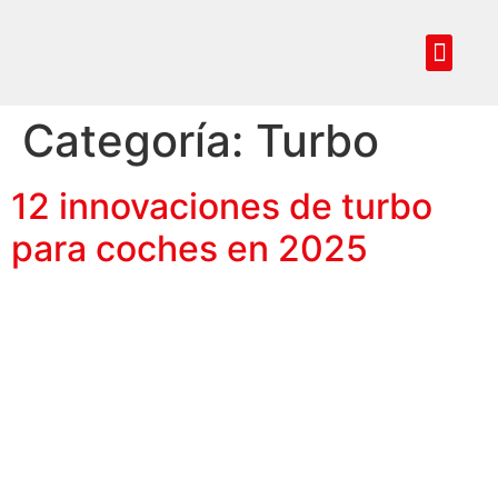
Reprogramar centralita coche
Codificación de llave
Especialistas en
Servicios premium
Categoría:
Turbo
12 innovaciones de turbo
para coches en 2025