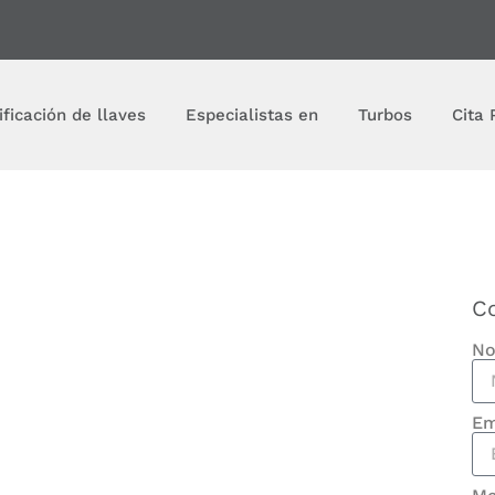
ificación de llaves
Especialistas en
Turbos
Cita 
C
No
Em