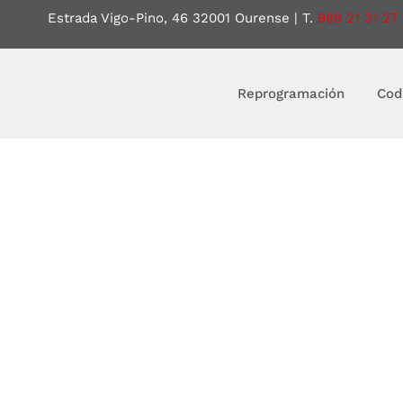
Estrada Vigo-Pino, 46 32001 Ourense
| T.
988 21 31 27
Reprogramación
Cod