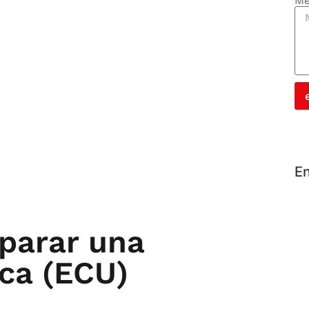
Me
En
parar una
ica (ECU)