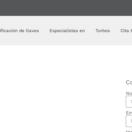
ificación de llaves
Especialistas en
Turbos
Cita 
C
No
Em