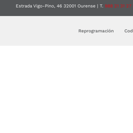
Estrada Vigo-Pino, 46 32001 Ourense
| T.
988 21 31 27
Reprogramación
Cod