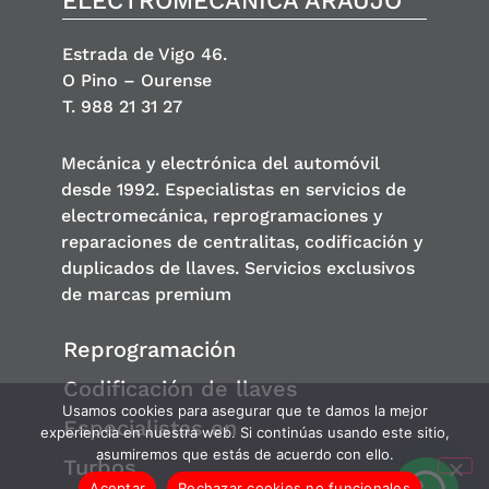
ELECTROMECÁNICA ARAÚJO
Estrada de Vigo 46.
O Pino – Ourense
T. 988 21 31 27
Mecánica y electrónica del automóvil
desde 1992. Especialistas en servicios de
electromecánica, reprogramaciones y
reparaciones de centralitas, codificación y
duplicados de llaves. Servicios exclusivos
de marcas premium
Reprogramación
Codificación de llaves
Usamos cookies para asegurar que te damos la mejor
Especialistas en
experiencia en nuestra web. Si continúas usando este sitio,
asumiremos que estás de acuerdo con ello.
Turbos
Aceptar
Rechazar cookies no funcionales