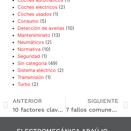
Coches automáticos
(1)
Coches eléctricos
(2)
Coches usados
(1)
Consumo
(5)
Detección de averías
(10)
Mantenimineto
(13)
Neumáticos
(2)
Normativa
(10)
Seguridad
(1)
Sin categoría
(49)
Sistema eléctrico
(2)
Transmisión
(1)
Turbo
(2)
ANTERIOR
SIGUIENTE
10 factores clave para elegir neumáticos para tu coche
7 fallos comunes en el sistema inmovilizador del coche y cómo solucionarlos