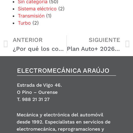
Sin categoría
(50)
Sistema eléctrico
(2)
Transmisión
(1)
Turbo
(2)
ANTERIOR
SIGUIENTE
¿Por qué los coches actuales tienen más piezas? 7 claves que lo explican
Plan Auto+ 2026: 7 claves para ahorrar hasta 9.000€ en tu coche
ELECTROMECÁNICA ARAÚJO
Estrada de Vigo 46.
O Pino – Ourense
T. 988 21 31 27
Mecánica y electrónica del automóvil
desde 1992. Especialistas en servicios de
electromecánica, reprogramaciones y