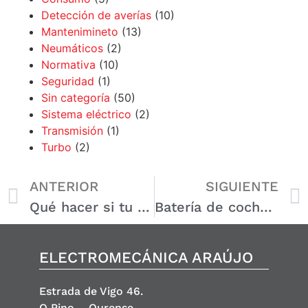
Detección de averías
(10)
Mantenimineto
(13)
Neumáticos
(2)
Normativa
(10)
Seguridad
(1)
Sin categoría
(50)
Sistema eléctrico
(2)
Transmisión
(1)
Turbo
(2)
ANTERIOR
SIGUIENTE
Qué hacer si tu coche pierde potencia: causas y soluciones
Batería de coche se descarga: causas, prevención y soluciones
ELECTROMECÁNICA ARAÚJO
Estrada de Vigo 46.
O Pino – Ourense